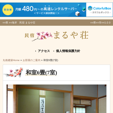
○○県 ○○海岸 民宿 まるや荘
○○県○○市○○1-2-3
アクセス
個人情報保護方針
丸格建築Home
»
お部屋のご案内
» 和室6畳(7室)
和室6畳(7室)