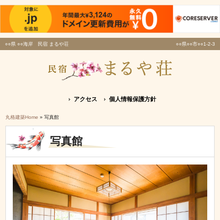
○○県 ○○海岸 民宿 まるや荘
○○県○○市○○1-2-3
アクセス
個人情報保護方針
丸格建築Home
» 写真館
写真館