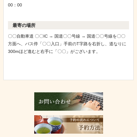
00：00
最寄の場所
〇〇自動車道 〇〇IC → 国道〇〇号線 → 国道〇〇号線を〇〇
方面へ、バス停「〇〇入口」手前のT字路を右折し、道なりに
300mほど進むと右手に「〇〇」がございます。