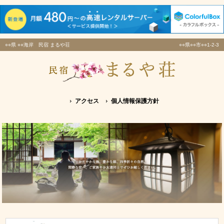
○○県 ○○海岸 民宿 まるや荘
○○県○○市○○1-2-3
アクセス
個人情報保護方針