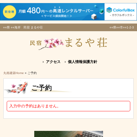
○○県 ○○海岸 民宿 まるや荘
○○県○○市○○1-2-3
アクセス
個人情報保護方針
丸格建築Home
» ご予約
ご予約
入力中の予約はありません。