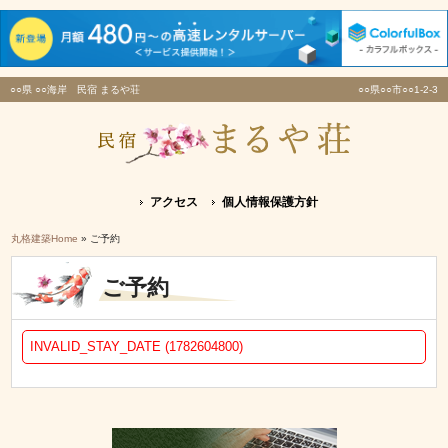
○○県 ○○海岸 民宿 まるや荘
○○県○○市○○1-2-3
アクセス
個人情報保護方針
丸格建築Home
» ご予約
ご予約
INVALID_STAY_DATE (1782604800)