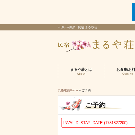
○○県 ○○海岸 民宿 まるや荘
まるや荘とは
お食事/お
About
Cuisine
丸格建築Home
» ご予約
ご予約
INVALID_STAY_DATE (1781827200)