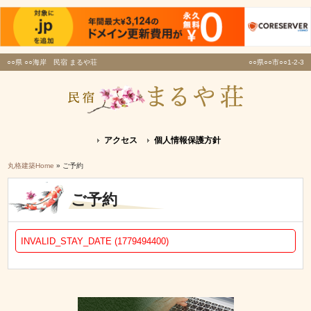
○○県 ○○海岸 民宿 まるや荘
○○県○○市○○1-2-3
アクセス
個人情報保護方針
丸格建築Home
» ご予約
ご予約
INVALID_STAY_DATE (1779494400)