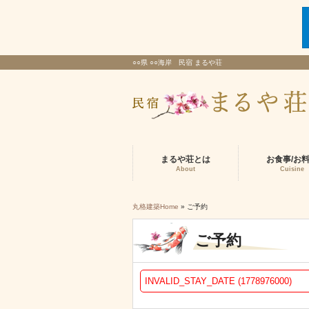
○○県 ○○海岸 民宿 まるや荘
まるや荘とは
お食事/お
About
Cuisine
丸格建築Home
» ご予約
ご予約
INVALID_STAY_DATE (1778976000)