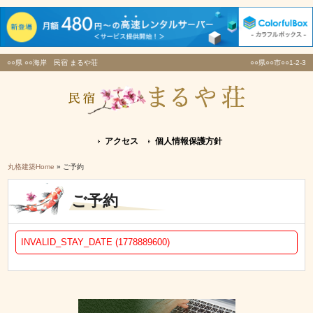
○○県 ○○海岸 民宿 まるや荘
○○県○○市○○1-2-3
アクセス
個人情報保護方針
丸格建築Home
» ご予約
ご予約
INVALID_STAY_DATE (1778889600)