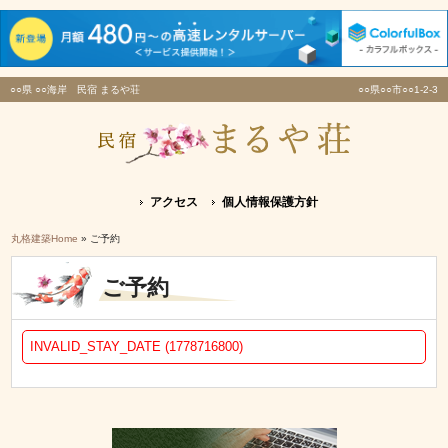
○○県 ○○海岸 民宿 まるや荘
○○県○○市○○1-2-3
アクセス
個人情報保護方針
丸格建築Home
» ご予約
ご予約
INVALID_STAY_DATE (1778716800)