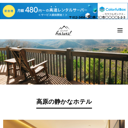
〒012-3456 〇〇県〇〇市〇〇〇〇1-2-3
高原の静かなホテル